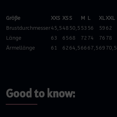
Größe
XXS
XS
S
M
L
XL
XXL
Brustdurchmesser
45,5
48
50,5
53
56
59
62
Länge
63
65
68
72
74
76
78
Ärmellänge
61
62
64,5
66
67,5
69
70,5
Good to know: