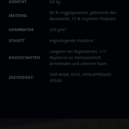
GEWICHT
0,6 kg
85 % ringgesponnene, gekämmte Bio-
MATERIAL
Baumwolle, 15 % recyceltes Polyester
GRAMMATUR
350 g/m²
SCHNITT
enganliegende Passform
Langarm mit Raglanärmel, 1×1-
EIGENSCHAFTEN
Rippstrick an Halsausschnitt,
Ärmelenden und unterem Saum
FAIR-WEAR, GOTS, PETA-APPROVED
ZERTIFIZIERT:
VEGAN
Video-
Player