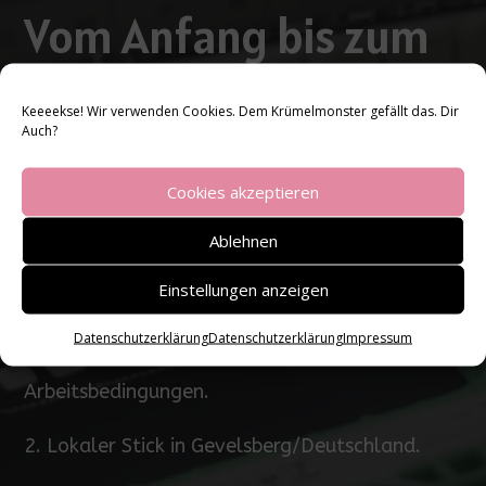
Vom Anfang bis zum
Ende: Natürlich
Keeeekse! Wir verwenden Cookies. Dem Krümelmonster gefällt das. Dir
nachhaltig!
Auch?
Cookies akzeptieren
Ablehnen
Einstellungen anzeigen
1. Herstellung der Kleidung aus 100% Bio-
Datenschutzerklärung
Datenschutzerklärung
Impressum
Baumwolle und unter kontrollierten
Arbeitsbedingungen.
2. Lokaler Stick in Gevelsberg/Deutschland.