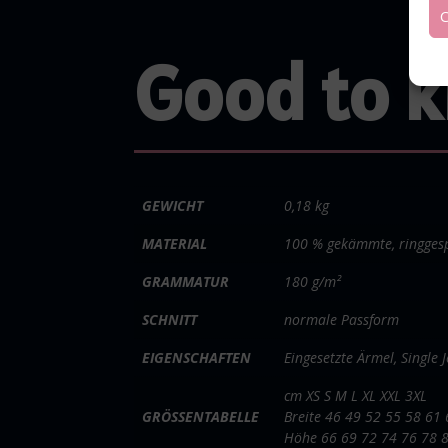
C
Good to 
GEWICHT
0,18 kg
MATERIAL
100 % gekämmte, ringges
GRAMMATUR
180 g/m²
SCHNITT
normale Passform
EIGENSCHAFTEN
Eingesetzte Ärmel, Single 
cm XS S M L XL XXL 3XL
GRÖSSENTABELLE
Breite 46 49 52 55 58 61
Höhe 66 69 72 74 76 78 