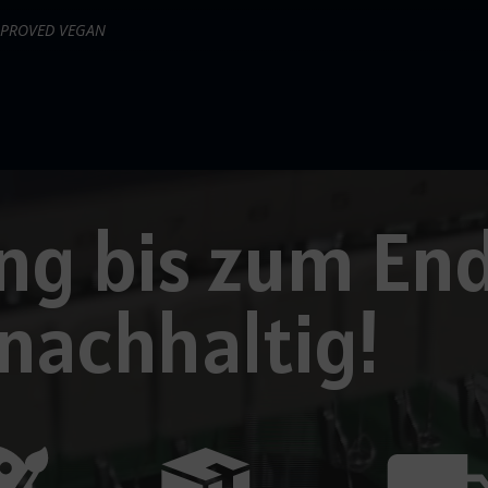
APPROVED VEGAN
g bis zum End
 nachhaltig!