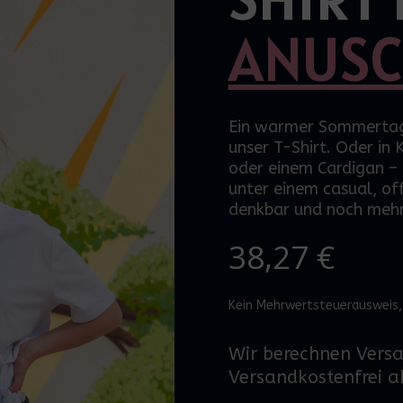
ANUS
Ein warmer Sommertag,
unser
T-Shirt
. Oder in
oder einem Cardigan – 
unter einem
casual
, of
denkbar und noch mehr
38,27
€
Kein Mehrwertsteuerausweis,
Wir berechnen Vers
Versandkostenfrei a