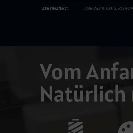
ZERTIFIZIERT:
FAIR-WEAR, GOTS, PETA-
Video-
Player
Vom Anfan
Natürlich